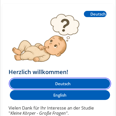
You are currently on page 1 of 1 of the survey titled Herzlich
Deutsch
Herzlich willkommen!
Deutsch
English
Vielen Dank für Ihr Interesse an der Studie
"
Kleine Körper - Große Fragen"
.